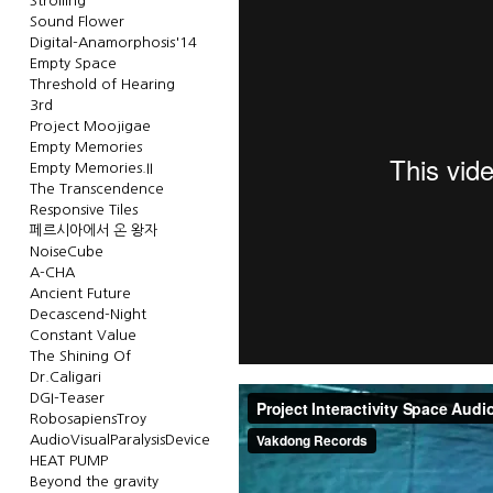
Strolling
Sound Flower
Digital-Anamorphosis'14
Empty Space
Threshold of Hearing
3rd
Project Moojigae
Empty Memories
Empty Memories.II
The Transcendence
Responsive Tiles
페르시아에서 온 왕자
NoiseCube
A-CHA
Ancient Future
Decascend-Night
Constant Value
The Shining Of
Dr.Caligari
DGI-Teaser
RobosapiensTroy
AudioVisualParalysisDevice
HEAT PUMP
Beyond the gravity