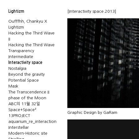
Lightizm
[Interactivity space.2013]
Oufffhh, Chankyu X
Lightizm
Hacking the Third Wave
II
Hacking the Third Wave
Transparency
Intermediate
Interactivity space
Nostalgia
Beyond the gravity
Potential Space
Mask
The Transcendence II
phase of the Moon
ABC의 11월 32일
Space+Space²
Graphic Design by GaRam
13PROJECT
aquarium_re_interaction
Interstellar
Modern-Historic site